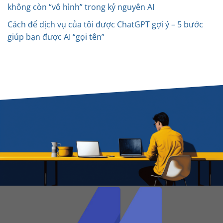
không còn “vô hình” trong kỷ nguyên AI
Cách để dịch vụ của tôi được ChatGPT gợi ý – 5 bước
giúp bạn được AI “gọi tên”