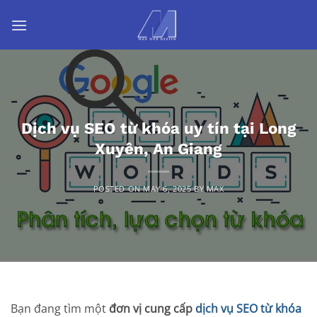
Skip
to
content
Dịch vụ SEO từ khóa uy tín tại Long
Xuyên, An Giang
POSTED ON
MAY 6, 2025
BY
MAX
Bạn đang tìm một
đơn vị cung cấp
dịch vụ SEO từ khóa