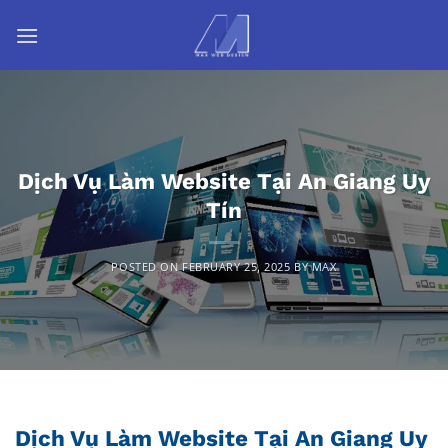
Skip
to
content
Dịch Vụ Làm Website Tại An Giang Uy
Tín
POSTED ON
FEBRUARY 25, 2025
BY
MAX
Dịch Vụ Làm Website Tại An Giang Uy